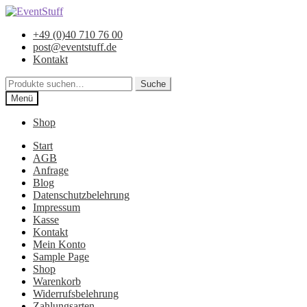
Zur
Zum
Navigation
Inhalt
+49 (0)40 710 76 00
springen
springen
post@eventstuff.de
Kontakt
Suche
Suche
nach:
Menü
Shop
Start
AGB
Anfrage
Blog
Datenschutzbelehrung
Impressum
Kasse
Kontakt
Mein Konto
Sample Page
Shop
Warenkorb
Widerrufsbelehrung
Zahlungsarten