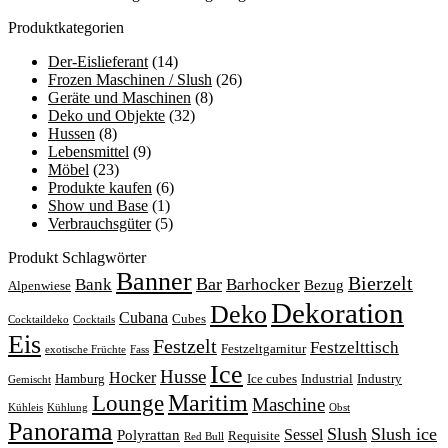
Produktkategorien
Der-Eislieferant
(14)
Frozen Maschinen / Slush
(26)
Geräte und Maschinen
(8)
Deko und Objekte
(32)
Hussen
(8)
Lebensmittel
(9)
Möbel
(23)
Produkte kaufen
(6)
Show und Base
(1)
Verbrauchsgüter
(5)
Produkt Schlagwörter
Banner
Bierzelt
Bar
Bank
Barhocker
Bezug
Alpenwiese
Dekoration
Deko
Cubana
Cubes
Cocktaildeko
Cocktails
Eis
Festzelt
Festzelttisch
Festzeltgarnitur
exotische Früchte
Fass
Ice
Husse
Hocker
Hamburg
Ice cubes
Industrial
Industry
Gemischt
Lounge
Maritim
Maschine
Kühleis
Kühlung
Obst
Panorama
Slush
Slush ice
Sessel
Polyrattan
Requisite
Red Bull