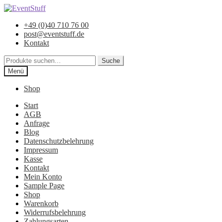
Zur
Zum
Navigation
Inhalt
+49 (0)40 710 76 00
springen
springen
post@eventstuff.de
Kontakt
Suche
Suche
nach:
Menü
Shop
Start
AGB
Anfrage
Blog
Datenschutzbelehrung
Impressum
Kasse
Kontakt
Mein Konto
Sample Page
Shop
Warenkorb
Widerrufsbelehrung
Zahlungsarten