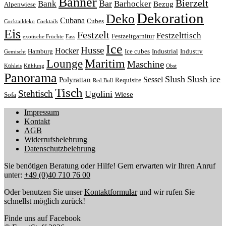
Banner
Bierzelt
Bar
Bank
Barhocker
Bezug
Alpenwiese
Dekoration
Deko
Cubana
Cubes
Cocktaildeko
Cocktails
Eis
Festzelt
Festzelttisch
Festzeltgarnitur
exotische Früchte
Fass
Ice
Husse
Hocker
Hamburg
Ice cubes
Industrial
Industry
Gemischt
Lounge
Maritim
Maschine
Kühleis
Kühlung
Obst
Panorama
Slush
Slush ice
Sessel
Polyrattan
Requisite
Red Bull
Tisch
Stehtisch
Ugolini
Wiese
Sofa
Impressum
Kontakt
AGB
Widerrufsbelehrung
Datenschutzbelehrung
Sie benötigen Beratung oder Hilfe! Gern erwarten wir Ihren Anruf
unter:
+49 (0)40 710 76 00
Oder benutzen Sie unser
Kontaktformular
und wir rufen Sie
schnellst möglich zurück!
Finde uns auf Facebook