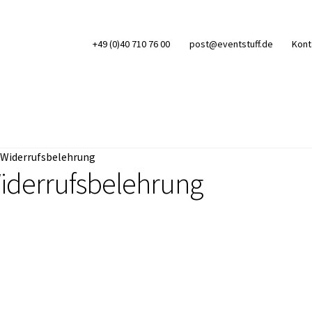
+49 (0)40 710 76 00
post@eventstuff.de
Kont
Widerrufsbelehrung
ng
Impressum
Kasse
Kontakt
Mein Konto
Sample Page
Shop
iderrufsbelehrung
en