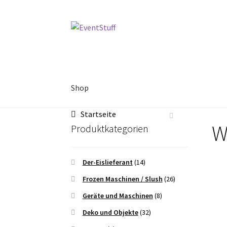
Zur
Zum
Navigation
Inhalt
springen
springen
Shop
Startseite
Start
AGB
Anfrage
Blog
Datenschutzbelehru
W
Produktkategorien
Warenkorb
Widerrufsbelehrung
Zahlungsart
Der-Eislieferant
(14)
Frozen Maschinen / Slush
(26)
Geräte und Maschinen
(8)
Deko und Objekte
(32)