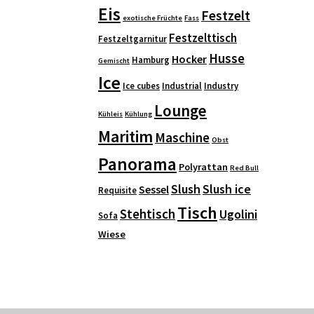
Eis
Festzelt
exotische Früchte
Fass
Festzelttisch
Festzeltgarnitur
Husse
Hocker
Hamburg
Gemischt
Ice
Ice cubes
Industrial
Industry
Lounge
Kühleis
Kühlung
Maritim
Maschine
Obst
Panorama
Polyrattan
Red Bull
Slush
Slush ice
Sessel
Requisite
Tisch
Stehtisch
Ugolini
Sofa
Wiese