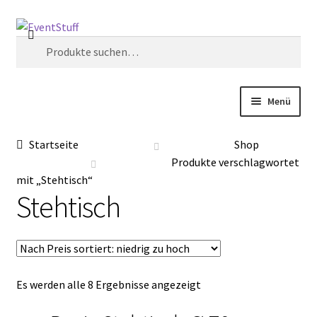
Zur
Zum
Suche
Navigation
Inhalt
Suche
springen
springen
nach:
Menü
Start
Startseite
Shop
Produkte verschlagwortet
AGB
mit „Stehtisch“
Stehtisch
Anfrage
Blog
Es werden alle 8 Ergebnisse angezeigt
Datenschutzbelehrung