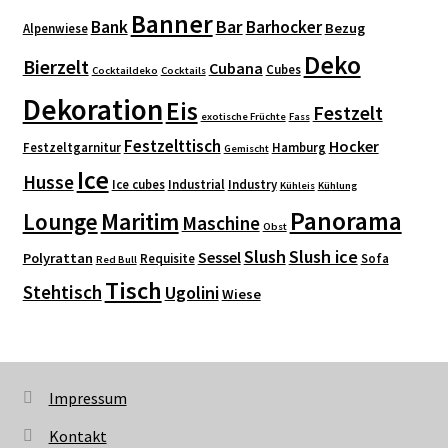
Banner
Bar
Bank
Barhocker
Bezug
Alpenwiese
Deko
Bierzelt
Cubana
Cubes
Cocktaildeko
Cocktails
Dekoration
Eis
Festzelt
exotische Früchte
Fass
Festzelttisch
Hocker
Festzeltgarnitur
Hamburg
Gemischt
Ice
Husse
Ice cubes
Industrial
Industry
Kühleis
Kühlung
Panorama
Maritim
Lounge
Maschine
Obst
Slush
Slush ice
Sessel
Polyrattan
Requisite
Sofa
Red Bull
Tisch
Stehtisch
Ugolini
Wiese
Impressum
Kontakt