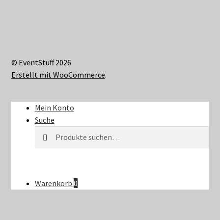
© EventStuff 2026
Erstellt mit WooCommerce
.
Mein Konto
Suche
Suche
Suche
nach:
Warenkorb
0