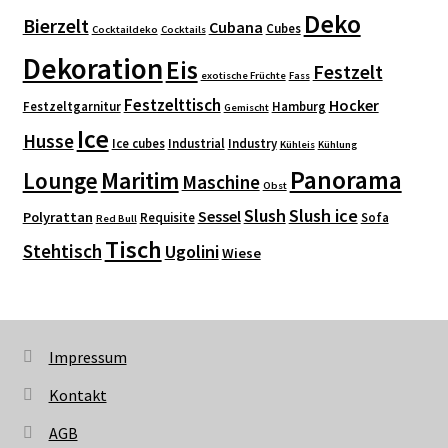
Deko
Bierzelt
Cubana
Cubes
Cocktaildeko
Cocktails
Dekoration
Eis
Festzelt
exotische Früchte
Fass
Festzelttisch
Hocker
Festzeltgarnitur
Hamburg
Gemischt
Ice
Husse
Ice cubes
Industrial
Industry
Kühleis
Kühlung
Panorama
Maritim
Lounge
Maschine
Obst
Slush
Slush ice
Sessel
Polyrattan
Requisite
Sofa
Red Bull
Tisch
Stehtisch
Ugolini
Wiese
Impressum
Kontakt
AGB