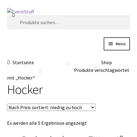
Zur
Zum
Suche
Navigation
Inhalt
Suche
springen
springen
nach:
Menü
Start
Startseite
Shop
Produkte verschlagwortet
AGB
mit „Hocker“
Hocker
Anfrage
Blog
Es werden alle 5 Ergebnisse angezeigt
Datenschutzbelehrung