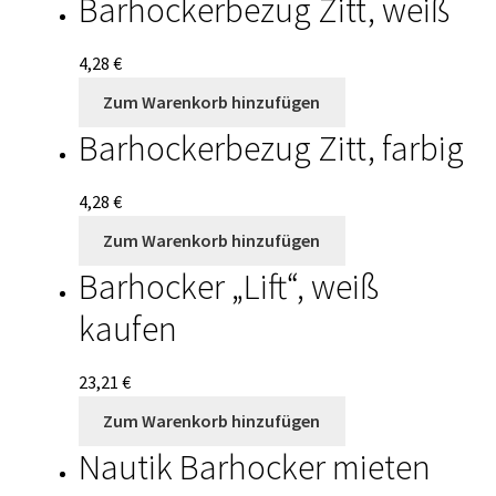
Barhockerbezug Zitt, weiß
Impressum
4,28
€
Kasse
Zum Warenkorb hinzufügen
Kontakt
Barhockerbezug Zitt, farbig
Mein Konto
4,28
€
Zum Warenkorb hinzufügen
Sample Page
Barhocker „Lift“, weiß
Shop
kaufen
Warenkorb
23,21
€
Widerrufsbelehrung
Zum Warenkorb hinzufügen
Nautik Barhocker mieten
Zahlungsarten