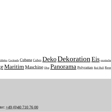
Dekoration
Deko
Eis
Cubana
Cubes
ildeko
Cocktails
exotisch
Panorama
ge
Maritim
Maschine
Polyrattan
Requ
Obst
Red Bull
ter:
+49 (0)40 710 76 00