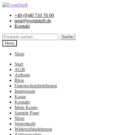
Zur
Zum
Navigation
Inhalt
+49 (0)40 710 76 00
springen
springen
post@eventstuff.de
Kontakt
Suche
Suche
nach:
Menü
Shop
Start
AGB
Anfrage
Blog
Datenschutzbelehrung
Impressum
Kasse
Kontakt
Mein Konto
Sample Page
Shop
Warenkorb
Widerrufsbelehrung
Zahlungsarten