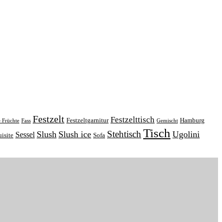
Festzelt
Festzelttisch
Festzeltgarnitur
Hamburg
e Früchte
Fass
Gemischt
Tisch
Stehtisch
Slush
Slush ice
Ugolini
Sessel
isite
Sofa