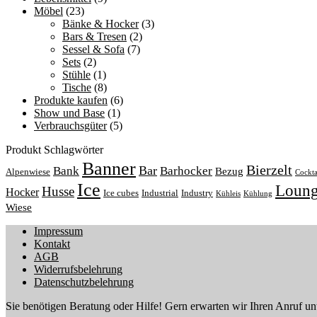
Möbel
(23)
Bänke & Hocker
(3)
Bars & Tresen
(2)
Sessel & Sofa
(7)
Sets
(2)
Stühle
(1)
Tische
(8)
Produkte kaufen
(6)
Show und Base
(1)
Verbrauchsgüter
(5)
Produkt Schlagwörter
Banner
Bierzelt
Bar
Bank
Barhocker
Bezug
Alpenwiese
Cockta
Ice
Loun
Husse
Hocker
Ice cubes
Industrial
Industry
Kühleis
Kühlung
Wiese
Impressum
Kontakt
AGB
Widerrufsbelehrung
Datenschutzbelehrung
Sie benötigen Beratung oder Hilfe! Gern erwarten wir Ihren Anruf un