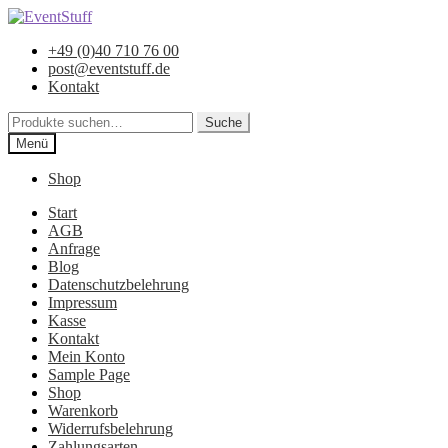
Zur
Zum
Navigation
Inhalt
+49 (0)40 710 76 00
springen
springen
post@eventstuff.de
Kontakt
Suche
Suche
nach:
Menü
Shop
Start
AGB
Anfrage
Blog
Datenschutzbelehrung
Impressum
Kasse
Kontakt
Mein Konto
Sample Page
Shop
Warenkorb
Widerrufsbelehrung
Zahlungsarten