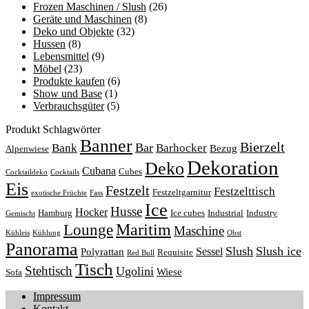
Frozen Maschinen / Slush
(26)
Geräte und Maschinen
(8)
Deko und Objekte
(32)
Hussen
(8)
Lebensmittel
(9)
Möbel
(23)
Produkte kaufen
(6)
Show und Base
(1)
Verbrauchsgüter
(5)
Produkt Schlagwörter
Banner
Bierzelt
Bar
Bank
Barhocker
Bezug
Alpenwiese
Dekoration
Deko
Cubana
Cubes
Cocktaildeko
Cocktails
Eis
Festzelt
Festzelttisch
Festzeltgarnitur
exotische Früchte
Fass
Ice
Husse
Hocker
Hamburg
Ice cubes
Industrial
Industry
Gemischt
Lounge
Maritim
Maschine
Kühleis
Kühlung
Obst
Panorama
Slush
Slush ice
Sessel
Polyrattan
Requisite
Red Bull
Tisch
Stehtisch
Ugolini
Wiese
Sofa
Impressum
Kontakt