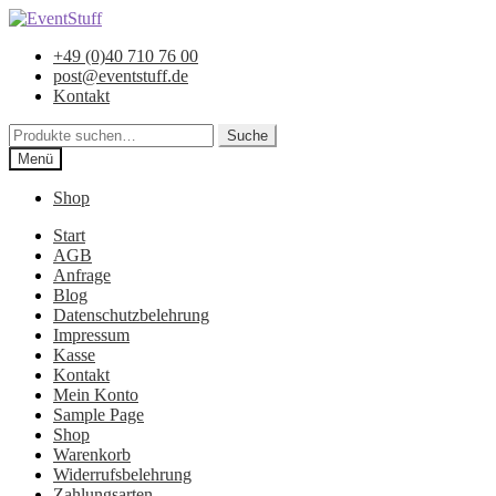
Zur
Zum
Navigation
Inhalt
+49 (0)40 710 76 00
springen
springen
post@eventstuff.de
Kontakt
Suche
Suche
nach:
Menü
Shop
Start
AGB
Anfrage
Blog
Datenschutzbelehrung
Impressum
Kasse
Kontakt
Mein Konto
Sample Page
Shop
Warenkorb
Widerrufsbelehrung
Zahlungsarten