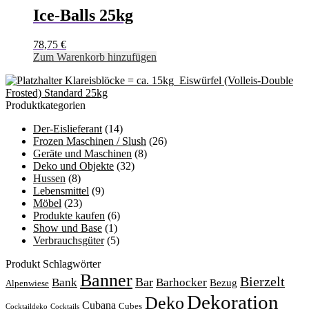
Ice-Balls 25kg
78,75
€
Zum Warenkorb hinzufügen
Klareisblöcke = ca. 15kg
Eiswürfel (Volleis-Double
Frosted) Standard 25kg
Produktkategorien
Der-Eislieferant
(14)
Frozen Maschinen / Slush
(26)
Geräte und Maschinen
(8)
Deko und Objekte
(32)
Hussen
(8)
Lebensmittel
(9)
Möbel
(23)
Produkte kaufen
(6)
Show und Base
(1)
Verbrauchsgüter
(5)
Produkt Schlagwörter
Banner
Bierzelt
Bar
Bank
Barhocker
Bezug
Alpenwiese
Dekoration
Deko
Cubana
Cubes
Cocktaildeko
Cocktails