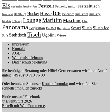
Eis
Festzelt
Festzelttisch
Festzeltgarnitur
exotische Früchte
Fass
Ice
Husse
Hocker
Hamburg
Ice cubes
Industrial
Industry
Gemischt
Lounge
Maritim
Maschine
Kühleis
Kühlung
Obst
Panorama
Slush
Slush ice
Sessel
Polyrattan
Requisite
Red Bull
Tisch
Stehtisch
Ugolini
Wiese
Sofa
Impressum
Kontakt
AGB
Widerrufsbelehrung
Datenschutzbelehrung
Sie benötigen Beratung oder Hilfe! Gern erwarten wir Ihren Anruf
unter:
+49 (0)40 710 76 00
Oder benutzen Sie unser
Kontaktformular
und wir rufen Sie
schnellst möglich zurück!
Finde uns auf Facebook
© EventStuff 2026
Erstellt mit WooCommerce
.