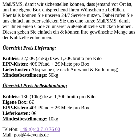
Mail/SMS, damit wir sicherstellen können, dass jemand vor Ort ist,
um Ihre eigene Box entsprechend Ihren Wünschen zu befüllen.
Ebenfalls können Sie unseren 24/7 Service nutzen. Dabei rufen Sie
uns einfach an oder schicken Sie uns eine kurze Mail/SMS, damit
wir Ihnen einen Code zu unserer Außenkühlzelle schicken können.
Diesen geben Sie einfach ein & können Ihre gewünschte Menge aus
der Kühlzelle entnehmen.
Übersicht Preis Lieferung:
Kühleis:
32,50€ (25kg) bzw. 1,30€ brutto pro Kilo
EPP-Kisten:
40€ Pfand + 2€ Miete pro Box
Lieferkosten:
Absprache (Je nach Aufwand & Entfernung)
Mindestbestellmenge
: 50kg
Übersicht Preis Selbstabholung:
Kühleis:
13€ (10kg) bzw. 1,30€ brutto pro Kilo
Eigene Box:
0€
EPP-Kisten:
40€ Pfand + 2€ Miete pro Box
Lieferkosten:
0€
Mindestbestellmenge
: 10kg
Telefon:
+49 (0)40 710 76 00
Mail: post@4-events.de