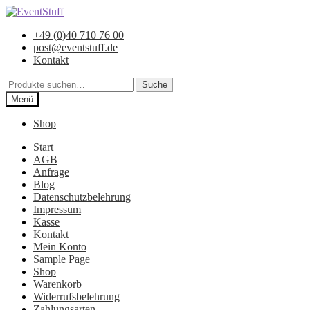
Zur
Zum
Navigation
Inhalt
+49 (0)40 710 76 00
springen
springen
post@eventstuff.de
Kontakt
Suche
Suche
nach:
Menü
Shop
Start
AGB
Anfrage
Blog
Datenschutzbelehrung
Impressum
Kasse
Kontakt
Mein Konto
Sample Page
Shop
Warenkorb
Widerrufsbelehrung
Zahlungsarten