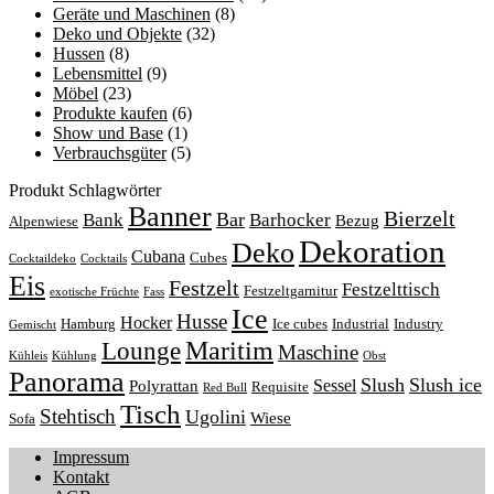
Geräte und Maschinen
(8)
Deko und Objekte
(32)
Hussen
(8)
Lebensmittel
(9)
Möbel
(23)
Produkte kaufen
(6)
Show und Base
(1)
Verbrauchsgüter
(5)
Produkt Schlagwörter
Banner
Bierzelt
Bar
Bank
Barhocker
Bezug
Alpenwiese
Dekoration
Deko
Cubana
Cubes
Cocktaildeko
Cocktails
Eis
Festzelt
Festzelttisch
Festzeltgarnitur
exotische Früchte
Fass
Ice
Husse
Hocker
Hamburg
Ice cubes
Industrial
Industry
Gemischt
Lounge
Maritim
Maschine
Kühleis
Kühlung
Obst
Panorama
Slush
Slush ice
Sessel
Polyrattan
Requisite
Red Bull
Tisch
Stehtisch
Ugolini
Wiese
Sofa
Impressum
Kontakt