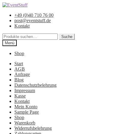
Zur
Zum
Navigation
Inhalt
+49 (0)40 710 76 00
springen
springen
post@eventstuff.de
Kontakt
Suche
Suche
nach:
Menü
Shop
Start
AGB
Anfrage
Blog
Datenschutzbelehrung
Impressum
Kasse
Kontakt
Mein Konto
Sample Page
Shop
Warenkorb
Widerrufsbelehrung
Zahlungsarten