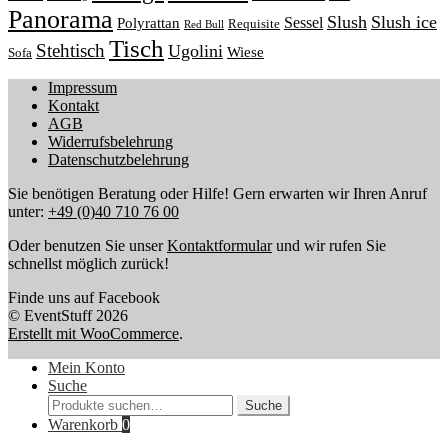
Panorama
Slush
Slush ice
Sessel
Polyrattan
Requisite
Red Bull
Tisch
Stehtisch
Ugolini
Wiese
Sofa
Impressum
Kontakt
AGB
Widerrufsbelehrung
Datenschutzbelehrung
Sie benötigen Beratung oder Hilfe! Gern erwarten wir Ihren Anruf
unter:
+49 (0)40 710 76 00
Oder benutzen Sie unser
Kontaktformular
und wir rufen Sie
schnellst möglich zurück!
Finde uns auf Facebook
© EventStuff 2026
Erstellt mit WooCommerce
.
Mein Konto
Suche
Suche
Suche
nach:
Warenkorb
0