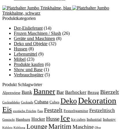
Jumbo Trinkhalme, blau
Jumbo
Trinkhalme, schwarz
Produktkategorien
Der-Eislieferant
(14)
Frozen Maschinen / Slush
(26)
Geräte und Maschinen
(8)
Deko und Objekte
(32)
Hussen
(8)
Lebensmittel
(9)
Möbel
(23)
Produkte kaufen
(6)
Show und Base
(1)
Verbrauchsgüter
(5)
Produkt Schlagwörter
Banner
Bierzelt
Bar
Bank
Barhocker
Bezug
Alpenwiese
Dekoration
Deko
Cubana
Cubes
Cocktaildeko
Cocktails
Eis
Festzelt
Festzelttisch
Festzeltgarnitur
exotische Früchte
Fass
Ice
Husse
Hocker
Hamburg
Ice cubes
Industrial
Industry
Gemischt
Lounge
Maritim
Maschine
Kühleis
Kühlung
Obst