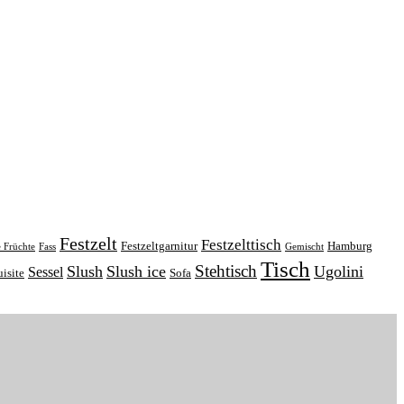
Festzelt
Festzelttisch
Festzeltgarnitur
Hamburg
e Früchte
Fass
Gemischt
Tisch
Stehtisch
Slush
Slush ice
Ugolini
Sessel
isite
Sofa