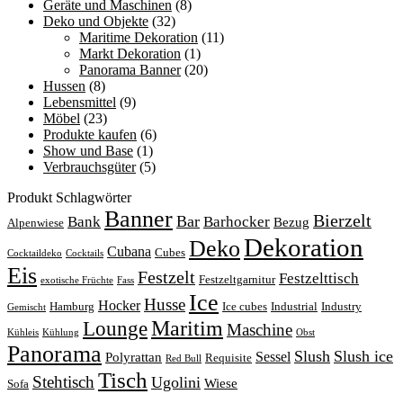
Geräte und Maschinen
(8)
Deko und Objekte
(32)
Maritime Dekoration
(11)
Markt Dekoration
(1)
Panorama Banner
(20)
Hussen
(8)
Lebensmittel
(9)
Möbel
(23)
Produkte kaufen
(6)
Show und Base
(1)
Verbrauchsgüter
(5)
Produkt Schlagwörter
Banner
Bierzelt
Bar
Bank
Barhocker
Bezug
Alpenwiese
Dekoration
Deko
Cubana
Cubes
Cocktaildeko
Cocktails
Eis
Festzelt
Festzelttisch
Festzeltgarnitur
exotische Früchte
Fass
Ice
Husse
Hocker
Hamburg
Ice cubes
Industrial
Industry
Gemischt
Lounge
Maritim
Maschine
Kühleis
Kühlung
Obst
Panorama
Slush
Slush ice
Sessel
Polyrattan
Requisite
Red Bull
Tisch
Stehtisch
Ugolini
Wiese
Sofa