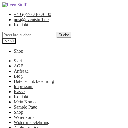
Zur
Zum
Navigation
Inhalt
+49 (0)40 710 76 00
springen
springen
post@eventstuff.de
Kontakt
Suche
Suche
nach:
Menü
Shop
Start
AGB
Anfrage
Blog
Datenschutzbelehrung
Impressum
Kasse
Kontakt
Mein Konto
Sample Page
Shop
Warenkorb
Widerrufsbelehrung
Zahlungsarten