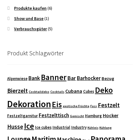
Produkte kaufen
(6)
Show und Base
(1)
Verbrauchsgüter
(5)
Produkt Schlagwörter
Banner
Bar
Bank
Barhocker
Bezug
Alpenwiese
Deko
Bierzelt
Cubana
Cubes
Cocktaildeko
Cocktails
Dekoration
Eis
Festzelt
exotische Früchte
Fass
Festzelttisch
Hocker
Festzeltgarnitur
Hamburg
Gemischt
Ice
Husse
Ice cubes
Industrial
Industry
Kühleis
Kühlung
Panorama
Maritim
Lounge
Maschine