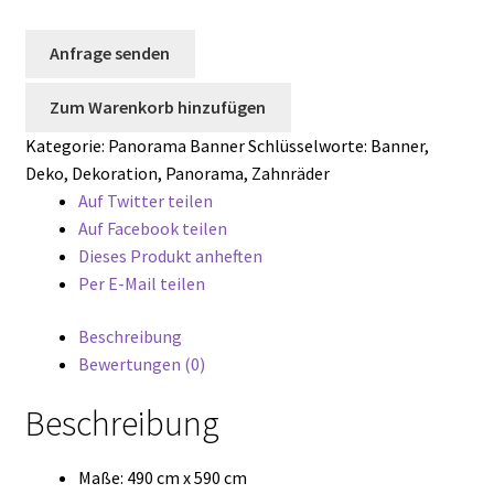
Impressum
Anfrage senden
Kasse
Zum Warenkorb hinzufügen
Kontakt
Kategorie:
Panorama Banner
Schlüsselworte:
Banner
,
Deko
,
Dekoration
,
Panorama
,
Zahnräder
Mein Konto
Auf Twitter teilen
Auf Facebook teilen
Sample Page
Dieses Produkt anheften
Per E-Mail teilen
Shop
Beschreibung
Warenkorb
Bewertungen (0)
Beschreibung
Widerrufsbelehrung
Zahlungsarten
Maße: 490 cm x 590 cm