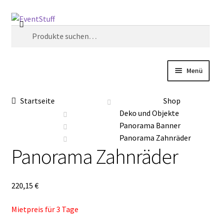
Zur
Zum
Suche
Navigation
Inhalt
Suche
springen
springen
nach:
Menü
Start
Startseite
Shop
Deko und Objekte
AGB
Panorama Banner
Panorama Zahnräder
Anfrage
Panorama Zahnräder
Blog
220,15
€
Datenschutzbelehrung
Mietpreis für 3 Tage