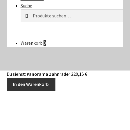
Suche
Suche
Suche
nach:
Warenkorb
0
Du siehst:
Panorama Zahnräder
220,15
€
In den Warenkorb