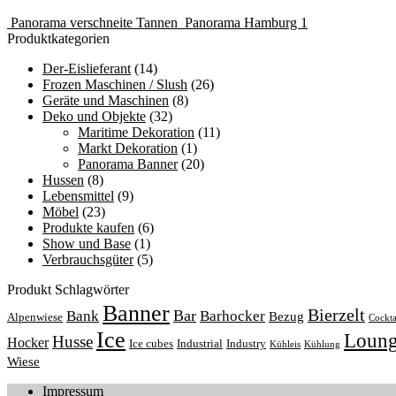
Panorama verschneite Tannen
Panorama Hamburg 1
Produktkategorien
Der-Eislieferant
(14)
Frozen Maschinen / Slush
(26)
Geräte und Maschinen
(8)
Deko und Objekte
(32)
Maritime Dekoration
(11)
Markt Dekoration
(1)
Panorama Banner
(20)
Hussen
(8)
Lebensmittel
(9)
Möbel
(23)
Produkte kaufen
(6)
Show und Base
(1)
Verbrauchsgüter
(5)
Produkt Schlagwörter
Banner
Bierzelt
Bar
Bank
Barhocker
Bezug
Alpenwiese
Cockta
Ice
Loun
Husse
Hocker
Ice cubes
Industrial
Industry
Kühleis
Kühlung
Wiese
Impressum