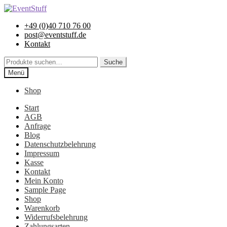
Zur
Zum
Navigation
Inhalt
+49 (0)40 710 76 00
springen
springen
post@eventstuff.de
Kontakt
Suche
Suche
nach:
Menü
Shop
Start
AGB
Anfrage
Blog
Datenschutzbelehrung
Impressum
Kasse
Kontakt
Mein Konto
Sample Page
Shop
Warenkorb
Widerrufsbelehrung
Zahlungsarten