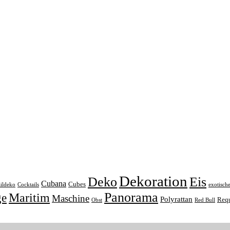
Dekoration
Deko
Eis
Cubana
Cubes
ildeko
Cocktails
exotisch
Panorama
ge
Maritim
Maschine
Polyrattan
Requ
Obst
Red Bull