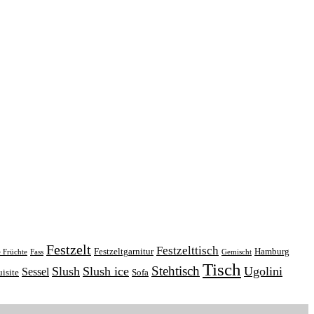
Festzelt
Festzelttisch
Festzeltgarnitur
Hamburg
e Früchte
Fass
Gemischt
Tisch
Stehtisch
Slush
Slush ice
Ugolini
Sessel
isite
Sofa