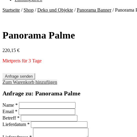
Startseite
/
Shop
/
Deko und Objekte
/
Panorama Banner
/
Panorama 
Panorama Palme
220,15
€
Mietpreis für 3 Tage
Anfrage senden
Zum Warenkorb hinzufügen
Anfrage zu: Panorama Palme
Name
*
Email
*
Betreff
*
Lieferdatum
*