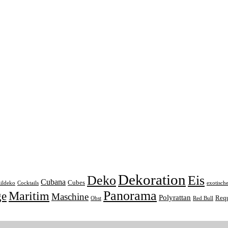
Dekoration
Deko
Eis
Cubana
Cubes
ildeko
Cocktails
exotisch
Panorama
ge
Maritim
Maschine
Polyrattan
Requ
Obst
Red Bull