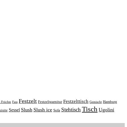
Festzelt
Festzelttisch
Festzeltgarnitur
Hamburg
e Früchte
Fass
Gemischt
Tisch
Stehtisch
Slush
Slush ice
Ugolini
Sessel
isite
Sofa