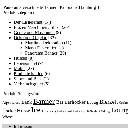
Panorama verschneite Tannen
Panorama Hamburg 1
Produktkategorien
Der-Eislieferant
(14)
Frozen Maschinen / Slush
(26)
Geräte und Maschinen
(8)
Deko und Objekte
(32)
Maritime Dekoration
(11)
Markt Dekoration
(1)
Panorama Banner
(20)
Hussen
(8)
Lebensmittel
(9)
Möbel
(23)
Produkte kaufen
(6)
Show und Base
(1)
Verbrauchsgüter
(5)
Produkt Schlagwörter
Banner
Bierzelt
Bar
Bank
Barhocker
Bezug
Alpenwiese
Cockta
Ice
Loun
Husse
Hocker
Ice cubes
Industrial
Industry
Kühleis
Kühlung
Wiese
Impressum