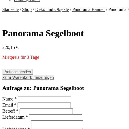
Startseite
/
Shop
/
Deko und Objekte
/
Panorama Banner
/
Panorama 
Panorama Segelboot
220,15
€
Mietpreis für 3 Tage
Anfrage senden
Zum Warenkorb hinzufügen
Anfrage zu: Panorama Segelboot
Name
*
Email
*
Betreff
*
Lieferdatum
*