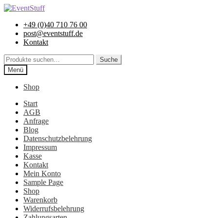
Zur
Zum
Navigation
Inhalt
+49 (0)40 710 76 00
springen
springen
post@eventstuff.de
Kontakt
Suche
Suche
nach:
Menü
Shop
Start
AGB
Anfrage
Blog
Datenschutzbelehrung
Impressum
Kasse
Kontakt
Mein Konto
Sample Page
Shop
Warenkorb
Widerrufsbelehrung
Zahlungsarten